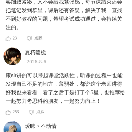
容细致紧凑，又不会给我紧张感，每节课结束还会
把笔记发到群里，课后还有答疑，解决了我一直找
不到好教程的问题，希望考试成功通过，会持续关
注的。
23
点踩
夏朽暖栀
2026-8-6
康sir讲的可以带起课堂活跃性，听课的过程中也能
发现自己不足的地方，薄弱处，都说这个老师讲得
好我也来看看，看了之后于是打了个5星，也推荐给
一起努力考思科的朋友，一起努力向上！
253
点踩
暧昧ヽ不动情