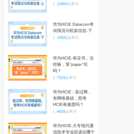
1 ·
12804人
学习
华为HCIE Datacom考
试情况与机架信息-下
1 ·
10652人
学习
华为HCIE-有证书，没
经验，算“paper”IE
吗？
1 ·
7529人
学习
华为HCIE - 装过网，
有网络基础，想考
HCIE有难度吗？
1 ·
8638人
学习
华为HCIE-大专现代通
信技术专业应该往哪个