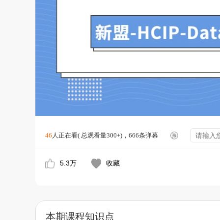
46
人正在看( 总观看量300+)，666条弹幕
5.3万
收藏
本期课程知识点