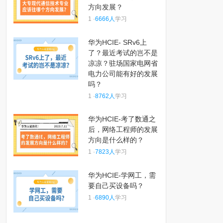
方向发展？
1 ·
6666人
学习
华为HCIE- SRv6上
了？最近考试的岂不是
凉凉？驻场国家电网省
电力公司能有好的发展
吗？
1 ·
8762人
学习
华为HCIE-考了数通之
后，网络工程师的发展
方向是什么样的？
1 ·
7823人
学习
华为HCIE-学网工，需
要自己买设备吗？
1 ·
6890人
学习